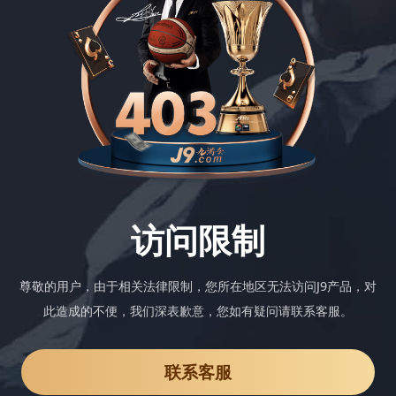
访问限制
尊敬的用户，由于相关法律限制，您所在地区无法访问J9产品，对
此造成的不便，我们深表歉意，您如有疑问请联系客服。
联系客服