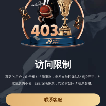
访问限制
尊敬的用户，由于相关法律限制，您所在地区无法访问J9产品，对
此造成的不便，我们深表歉意，您如有疑问请联系客服。
联系客服