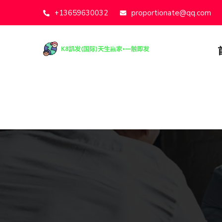
+13659630032
proportionate@qq.com