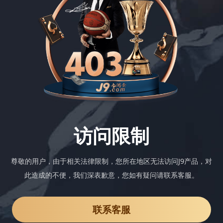
访问限制
尊敬的用户，由于相关法律限制，您所在地区无法访问J9产品，对
此造成的不便，我们深表歉意，您如有疑问请联系客服。
联系客服